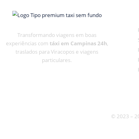
Transformando viagens em boas
experiências com
táxi em Campinas 24h
,
traslados para Viracopos e viagens
particulares.
© 2023 – 2