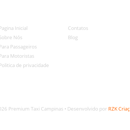
Navegação
links Rapidos
Pagina Inicial
Contatos
Sobre Nós
Blog
Para Passageiros
Para Motoristas
Politica de privacidade
026 Premium Taxi Campinas • Desenvolvido por
RZK Criaç